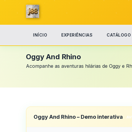
INÍCIO
EXPERIÊNCIAS
CATÁLOGO
Início
Oggy And Rhino
Oggy And Rhino
Acompanhe as aventuras hilárias de Oggy e Rh
Oggy And Rhino – Demo interativa
AV