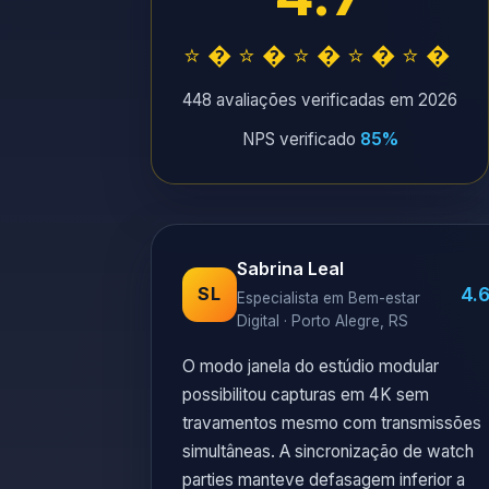
⭐�⭐�⭐�⭐�⭐�
448 avaliações verificadas em 2026
NPS verificado
85%
Sabrina Leal
4.
SL
Especialista em Bem-estar
Digital · Porto Alegre, RS
O modo janela do estúdio modular
possibilitou capturas em 4K sem
travamentos mesmo com transmissões
simultâneas. A sincronização de watch
parties manteve defasagem inferior a