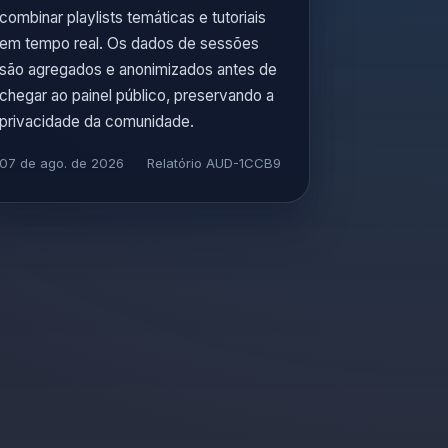
combinar playlists temáticas e tutoriais
em tempo real. Os dados de sessões
são agregados e anonimizados antes de
chegar ao painel público, preservando a
privacidade da comunidade.
07 de ago. de 2026
Relatório AUD-1CCB9