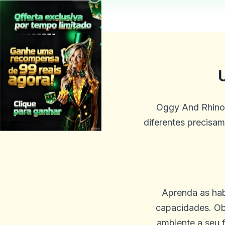
Oggy And Rhino
diferentes precisam
Aprenda as hab
capacidades. Ob
ambiente a seu f