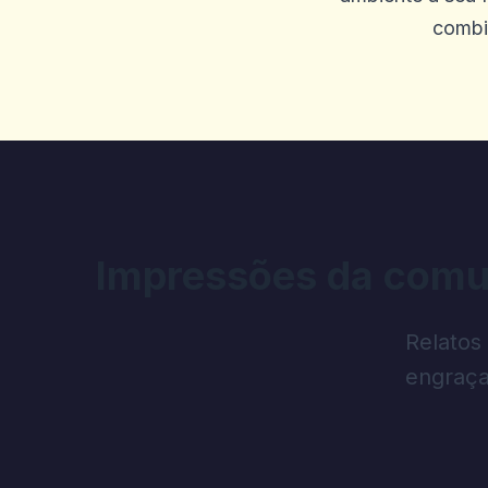
combi
Impressões da comu
Relatos
engraça